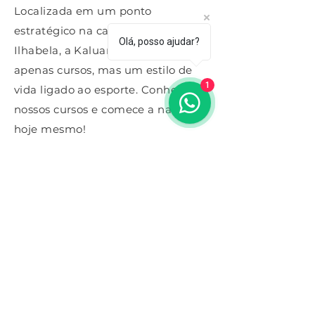
Localizada em um ponto
estratégico na capital paulista e na
Olá, posso ajudar?
Ilhabela, a Kaluanã promove não
apenas cursos, mas um estilo de
1
vida ligado ao esporte. Conheça
nossos cursos e comece a navegar
hoje mesmo!
Para mais informações:
Onde estamos
Clube de Campo do Castelo
R. Célso Mantovani, 1 - Represa Guarapiranga,
São Paulo Capital.
Contato
Celular e whatsapp:
11.98156.2094