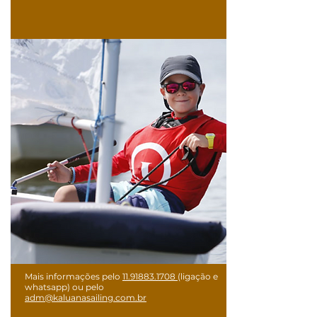
Mais informações pelo
11.91883.1708
(ligação e
whatsapp) ou pelo
adm@kaluanasailing.com.br