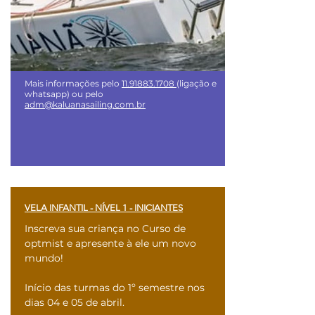
Mais informações pelo
11.91883.1708
(ligação e
whatsapp) ou pelo
adm@kaluanasailing.com.br
VELA INFANTIL - NÍVEL 1 - INICIANTES
Inscreva sua criança no Curso de
optmist e apresente à ele um novo
mundo!
Início das turmas do 1º semestre nos
dias 04 e 05 de abril.